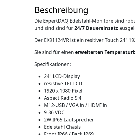
Beschreibung
Die ExpertDAQ Edelstahl-Monitore sind rob
und sind sind für
24/7 Dauereinsatz
ausgele
Der EX91124VR ist ein resitiver Touch 24" 1
Sie sind für einen
erweiterten Temperatur
Spezifikationen:
24" LCD-Display
resistive TFT-LCD
1920 x 1080 Pixel
Aspect Radio 5:4
M12-USB / VGA in / HDMI in
9-36 VDC
2W IP65 Lautsprecher
Edelstahl Chasis
Front IP66 / Back IP69