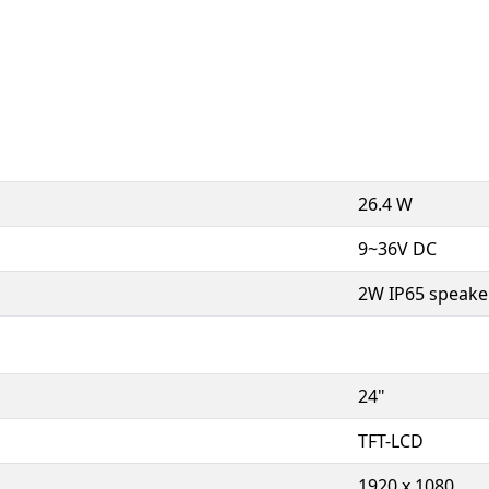
26.4 W
9~36V DC
2W IP65 speake
24"
TFT-LCD
1920 x 1080