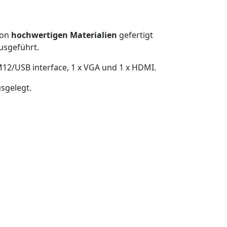
von
hochwertigen Materialien
gefertigt
usgeführt.
 M12/USB interface, 1 x VGA und 1 x HDMI.
sgelegt.