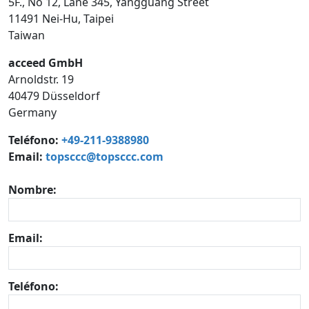
5F., No 12, Lane 345, Yangguang Street
11491 Nei-Hu, Taipei
Taiwan
acceed GmbH
Arnoldstr. 19
40479 Düsseldorf
Germany
Teléfono:
+49-211-9388980
Email:
topsccc@topsccc.com
Nombre:
Email:
Teléfono: