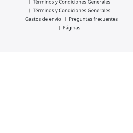
Términos y Condiciones Generales
Términos y Condiciones Generales
Gastos de envío
Preguntas frecuentes
Páginas
Usamos cookies en nuestro sitio web. Al
continuar usando nuestro sitio web,
usted consiente el uso de cookies. Con
su consentimiento, también utilizaremos
OK
No
cookies de marketing. Para obtener más
información sobre nuestras cookies, lea
nuestra
Declaración de
privacidad.