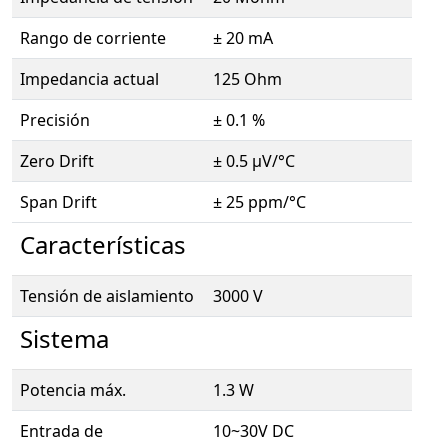
Rango de corriente
± 20 mA
Impedancia actual
125 Ohm
Precisión
± 0.1 %
Zero Drift
± 0.5 µV/°C
Span Drift
± 25 ppm/°C
Características
Tensión de aislamiento
3000 V
Sistema
Potencia máx.
1.3 W
Entrada de
10~30V DC