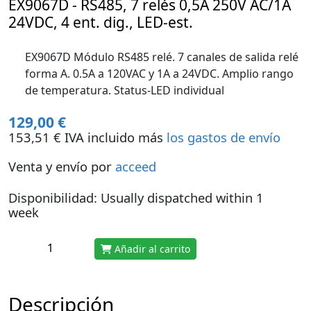
EX9067D - RS485, 7 relés 0,5A 250V AC/1A
24VDC, 4 ent. dig., LED-est.
EX9067D Módulo RS485 relé. 7 canales de salida relé
forma A. 0.5A a 120VAC y 1A a 24VDC. Amplio rango
de temperatura. Status-LED individual
129,00 €
153,51 € IVA incluido más
los gastos de envío
Venta y envío por
acceed
Disponibilidad: Usually dispatched within 1
week
Añadir al carrito
Descripción