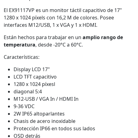
El EX91117VP es un monitor táctil capacitivo de 17"
1280 x 1024 píxels con 16,2 M de colores. Posee
interfaces M12/USB, 1 x VGA y 1 x HDMI.
Están hechos para trabajar en un
amplio rango de
temperatura
, desde -20°C a 60°C.
Características:
Display LCD 17"
LCD TFT capacitivo
1280 x 1024 píxesl
diagonal 5:4
M12-USB / VGA In / HDMI In
9-36 VDC
2W IP65 altoparlantes
Chasis de acero inoxidable
Protección IP66 en todos sus lados
OSD detrás