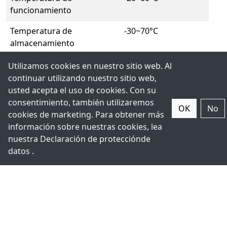
funcionamiento
Temperatura de
-30~70°C
almacenamiento
Certificación
CE / FCC Class A
Utilizamos cookies en nuestro sitio web. Al
continuar utilizando nuestro sitio web,
usted acepta el uso de cookies. Con su
Imágenes
consentimiento, también utilizaremos
OK
No
cookies de marketing. Para obtener más
información sobre nuestras cookies, lea
nuestra Declaración de
protección
de
datos .
Descargas