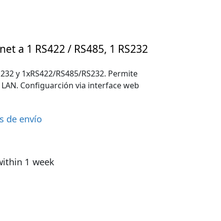
net a 1 RS422 / RS485, 1 RS232
S232 y 1xRS422/RS485/RS232. Permite
 LAN. Configuarción via interface web
s de envío
within 1 week