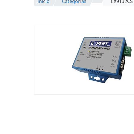
Inicio
Categorías
EX9132CS