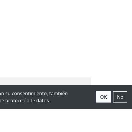
 Con su consentimiento, también
OK
No
 de
protección
de datos .