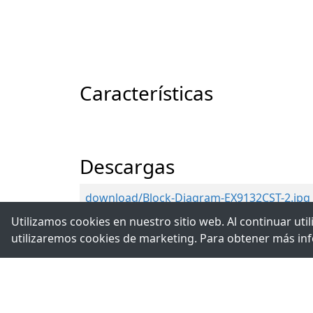
Características
Descargas
download/Block-Diagram-EX9132CST-2.jpg
Utilizamos cookies en nuestro sitio web. Al continuar ut
download/Virtual-Com.zip
utilizaremos cookies de marketing. Para obtener más in
download/EX9132cst_IP_search_utility.zip
download/EX9132cst_Virtual_Com.zip
download/Manual_EX9132CST.pdf