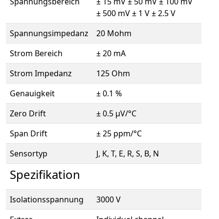
Spannungsbereich
± 15 mV ± 50 mV ± 100 mV
± 500 mV ± 1 V ± 2.5 V
Spannungsimpedanz
20 Mohm
Strom Bereich
± 20 mA
Strom Impedanz
125 Ohm
Genauigkeit
± 0.1 %
Zero Drift
± 0.5 µV/°C
Span Drift
± 25 ppm/°C
Sensortyp
J, K, T, E, R, S, B, N
Spezifikation
Isolationsspannung
3000 V