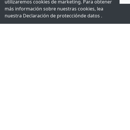
utilizaremos cookies de marketing. Para obtener
más información sobre nuestras cookies, lea
nuestra Declaración de
protección
de datos .
+49-211-9388980
Contáctenos.
ExpertDAQ
acceed
Topsccc
GmbH
Technology
Arnoldstr. 19
Co., LTD.
40479
5F., No 12,
Düsseldorf
Lane 345,
Germany
Yangguang
Street, 11491
Nei-Hu,