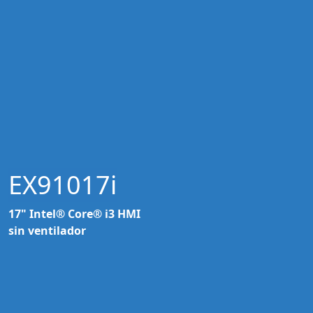
EX91017i
17" Intel® Core® i3 HMI
sin ventilador