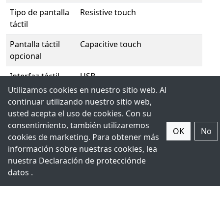
Tipo de pantalla
Resistive touch
táctil
Pantalla táctil
Capacitive touch
opcional
Interfaz táctil
USB
Utilizamos cookies en nuestro sitio web. Al
Adjunto
continuar utilizando nuestro sitio web,
usted acepta el uso de cookies. Con su
Alojamiento
Aluminium chassis
consentimiento, también utilizaremos
OK
No
cookies de marketing. Para obtener más
Clasificación IP
Front IP65
información sobre nuestras cookies, lea
nuestra Declaración de
protección
de
Continuar
Panel Mount/VESA 100 x 100
datos .
Dimensión
439 x 348 x 64.8mm
Peso
5.1 Kg