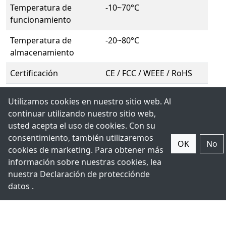
Temperatura de
-10~70°C
funcionamiento
Temperatura de
-20~80°C
almacenamiento
Certificación
CE / FCC / WEEE / RoHS
Otro
Utilizamos cookies en nuestro sitio web. Al
continuar utilizando nuestro sitio web,
incluido con la entrega
Quick installation guide,
usted acepta el uso de cookies. Con su
Software CD
consentimiento, también utilizaremos
OK
No
cookies de marketing. Para obtener más
información sobre nuestras cookies, lea
Imágenes
nuestra Declaración de
protección
de
datos .