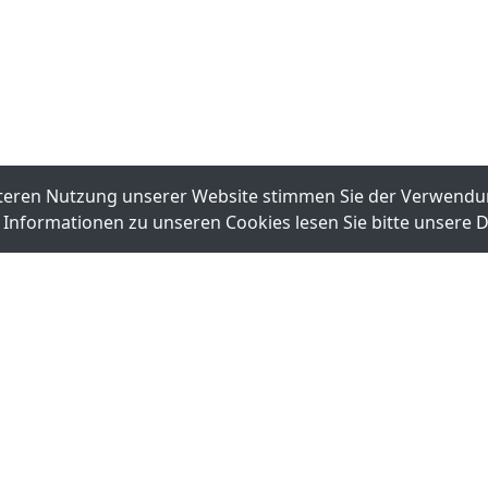
iteren Nutzung unserer Website stimmen Sie der Verwendu
 Informationen zu unseren Cookies lesen Sie bitte unsere
D
iver-V2.4.6.387-WHQL.zip
heet.pdf