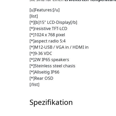
[u]Features:[/u]
[list]
[*][b]15" LCD-Display[/b]
[*]resistive TFT-LCD
[*]1024 x 768 pixel
[*]aspect radio 5:4
[*]M12-USB / VGA in / HDMI in
[*]9-36 VDC
[*]2W IP65 speakers
[*]Steinless steel chasis
[*]Allseitig IP66
[*]Rear OSD
[/list]
Spezifikation