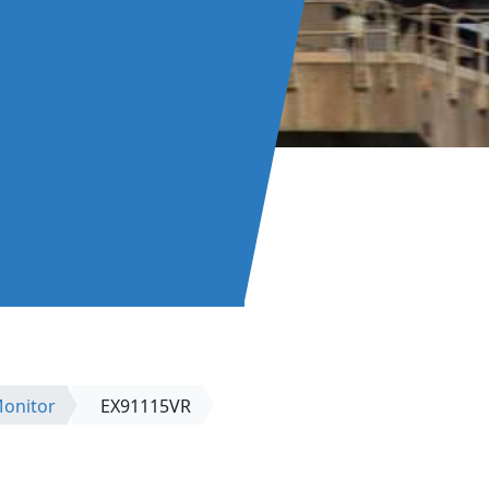
Monitor
EX91115VR