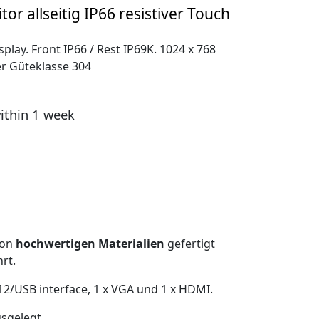
or allseitig IP66 resistiver Touch
play. Front IP66 / Rest IP69K. 1024 x 768
er Güteklasse 304
ithin 1 week
von
hochwertigen Materialien
gefertigt
rt.
M12/USB interface, 1 x VGA und 1 x HDMI.
sgelegt.