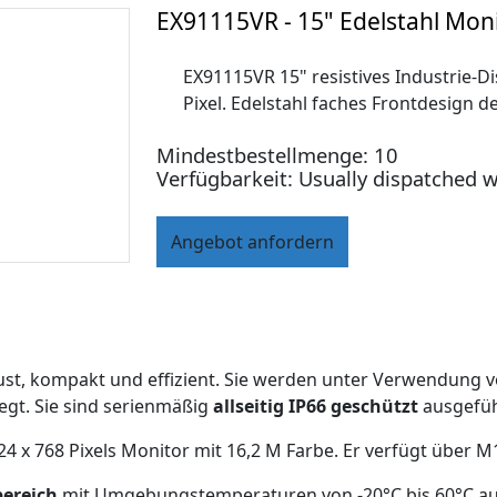
EX91115VR - 15" Edelstahl Monit
EX91115VR 15" resistives Industrie-Dis
Pixel. Edelstahl faches Frontdesign d
Mindestbestellmenge: 10
Verfügbarkeit: Usually dispatched w
Angebot anfordern
ust, kompakt und effizient. Sie werden unter Verwendung 
gt. Sie sind serienmäßig
allseitig IP66 geschützt
ausgefüh
024 x 768 Pixels Monitor mit 16,2 M Farbe. Er verfügt über 
bereich
mit Umgebungstemperaturen von -20°C bis 60°C au