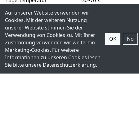
Lagertemperatur
-30~70°C
Auf unserer Website verwenden wir
Zertifizierung
CE / FCC Class A
Cookies. Mit der weiteren Nutzung
unserer Website stimmen Sie der
Bilder
Verwendung von Cookies zu. Mit Ihrer
OK
No
Zustimmung verwenden wir weiterhin
Marketing-Cookies. Für weitere
Informationen zu unseren Cookies lesen
Sie bitte unsere
Datenschutzerklärung
.
Downloads
download/PenMount-Windows-Universal-Driver-
V2.4.6.387-WHQL.zip